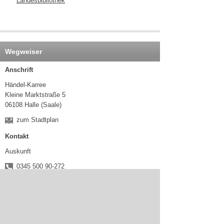
Landesbibliothek
Wegweiser
Anschrift
Händel-Karree
Kleine Marktstraße 5
06108 Halle (Saale)
zum Stadtplan
Kontakt
Auskunft
0345 500 90-272
Verlängerung
0345 500 90-271
0345 500 90-276